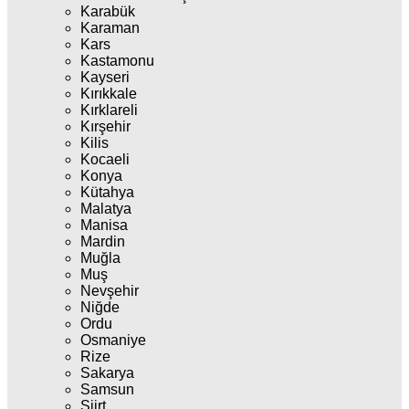
Karabük
Karaman
Kars
Kastamonu
Kayseri
Kırıkkale
Kırklareli
Kırşehir
Kilis
Kocaeli
Konya
Kütahya
Malatya
Manisa
Mardin
Muğla
Muş
Nevşehir
Niğde
Ordu
Osmaniye
Rize
Sakarya
Samsun
Siirt