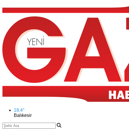
18.4
°
Balıkesir