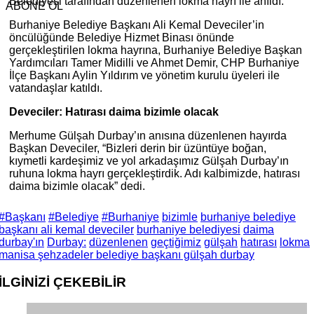
Belediyesi tarafından düzenlenen lokma hayrı ile anıldı.
ABONE OL
Burhaniye Belediye Başkanı Ali Kemal Deveciler’in
öncülüğünde Belediye Hizmet Binası önünde
gerçekleştirilen lokma hayrına, Burhaniye Belediye Başkan
Yardımcıları Tamer Midilli ve Ahmet Demir, CHP Burhaniye
İlçe Başkanı Aylin Yıldırım ve yönetim kurulu üyeleri ile
vatandaşlar katıldı.
Deveciler: Hatırası daima bizimle olacak
Merhume Gülşah Durbay’ın anısına düzenlenen hayırda
Başkan Deveciler, “Bizleri derin bir üzüntüye boğan,
kıymetli kardeşimiz ve yol arkadaşımız Gülşah Durbay’ın
ruhuna lokma hayrı gerçekleştirdik. Adı kalbimizde, hatırası
daima bizimle olacak” dedi.
#Başkanı
#Belediye
#Burhaniye
bizimle
burhaniye belediye
başkanı ali kemal deveciler
burhaniye belediyesi
daima
durbay'ın
Durbay:
düzenlenen
geçtiğimiz
gülşah
hatırası
lokma
manisa şehzadeler belediye başkanı gülşah durbay
İLGİNİZİ
ÇEKEBİLİR