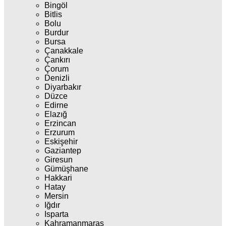
Bingöl
Bitlis
Bolu
Burdur
Bursa
Çanakkale
Çankırı
Çorum
Denizli
Diyarbakır
Düzce
Edirne
Elazığ
Erzincan
Erzurum
Eskişehir
Gaziantep
Giresun
Gümüşhane
Hakkari
Hatay
Mersin
Iğdır
Isparta
Kahramanmaraş