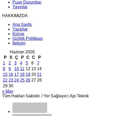
Puan Durumları
Yayınlar
HAKKIMIZDA
Ana Sayfa
Yazarlar
Künye
Gizlilik Politikası
İletişim
Haziran 2026
P
S
Ç
P
C
C
P
1
2
3
4
5
6
7
8
9
10
11
12
13
14
15
16
17
18
19
20
21
22
23
24
25
26
27
28
29
30
« May
Tüm Hakları Saklıdır. / Yer Sağlayıcı: Api Teknik