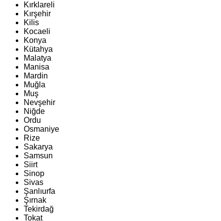
Kırklareli
Kırşehir
Kilis
Kocaeli
Konya
Kütahya
Malatya
Manisa
Mardin
Muğla
Muş
Nevşehir
Niğde
Ordu
Osmaniye
Rize
Sakarya
Samsun
Siirt
Sinop
Sivas
Şanlıurfa
Şırnak
Tekirdağ
Tokat