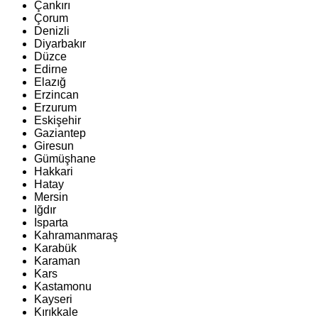
Çankırı
Çorum
Denizli
Diyarbakır
Düzce
Edirne
Elazığ
Erzincan
Erzurum
Eskişehir
Gaziantep
Giresun
Gümüşhane
Hakkari
Hatay
Mersin
Iğdır
Isparta
Kahramanmaraş
Karabük
Karaman
Kars
Kastamonu
Kayseri
Kırıkkale