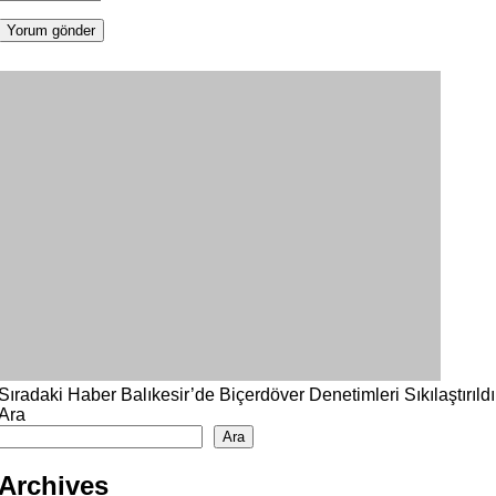
Sıradaki Haber
Balıkesir’de Biçerdöver Denetimleri Sıkılaştırıldı
Ara
Ara
Archives