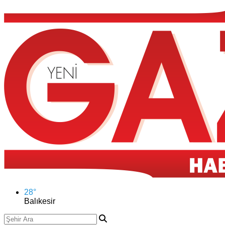
28
°
Balıkesir