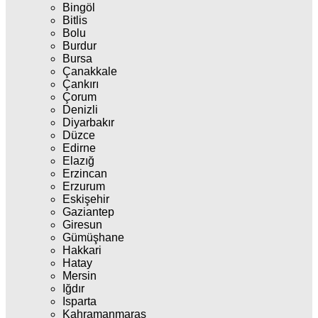
Bingöl
Bitlis
Bolu
Burdur
Bursa
Çanakkale
Çankırı
Çorum
Denizli
Diyarbakır
Düzce
Edirne
Elazığ
Erzincan
Erzurum
Eskişehir
Gaziantep
Giresun
Gümüşhane
Hakkari
Hatay
Mersin
Iğdır
Isparta
Kahramanmaraş