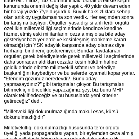
ifade etti. Yıldız, “Biz Cumhur İttifakı olarak özellikle seçim
kanununda önemli değişikler yaptık. 40 yıldır devam eden
bir barajı yüzde 7’ye düşürdük. Büyük haksızlıklara sebep
olan artık oy uygulamasına son verdik. Her seçimden sonra
bir tartışma başlıyor. Örgütler, yasa dışı silahlı terör örgütü
özellikle milletvekilliği seçimlerinde kendince kendine
hizmet etmiş eski militanlarını ceza almış olsa bile aday
gösteriyor bazı yerlerde ve kesinleşmiş mahkeme kararı
olmadığı için YSK adaylık karşısında aday olamaz diye
herhangi bir direnç gösteremiyor. Bundan faydalanan
örgütler, gerek belediyelerde gerek milletvekili seçimlerinde
daha sonradan aldıkları cezalar kesin hüküm haline
geldiklerinde elbette milletvekili sıfatını ve belediye
başkanlığını kaybediyor ve bu seferde kıyameti koparıyorlar.
“Efendim gözünüz neredeydi?, Bunu aday
yapmasaydınız?” gibi tartışmalar çıkıyor. Bu tartışmaları
bitirmek için öncelikle yapacağımız şey; biz bunu MHP
olarak teklif edeceğiz ve bu hususlarda yeni kriterler
getireceğiz” dedi.
“Milletvekilliği dokunulmazlığında makul esas, kürsü
dokunulmazlığıdır”
Milletvekilliği dokunulmazlığı hususunda terör örgütü
üyeliği yada propagandası yapan, bir eylemden ceza almış
ancak milletvekilliğine devam ederek dokunulmazlık