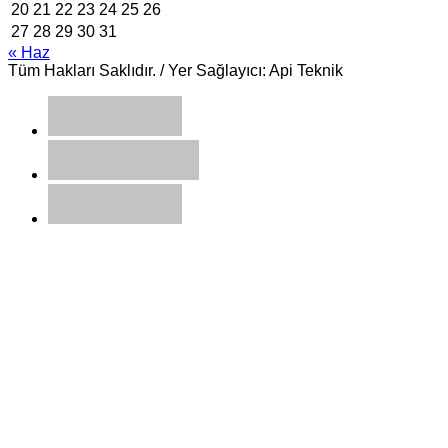
20
21
22
23
24
25
26
27
28
29
30
31
« Haz
Tüm Hakları Saklıdır. / Yer Sağlayıcı: Api Teknik