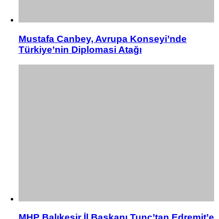
Mustafa Canbey, Avrupa Konseyi’nde
Türkiye’nin Diplomasi Atağı
MHP Balıkesir İl Başkanı Tunç’tan Edremit’e