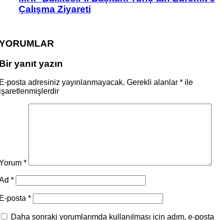
Çalışma Ziyareti
YORUMLAR
Bir yanıt yazın
E-posta adresiniz yayınlanmayacak.
Gerekli alanlar
*
ile
işaretlenmişlerdir
Yorum
*
Ad
*
E-posta
*
Daha sonraki yorumlarımda kullanılması için adım, e-posta