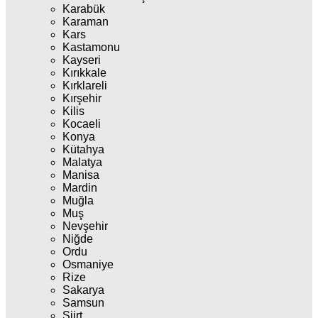
Karabük
Karaman
Kars
Kastamonu
Kayseri
Kırıkkale
Kırklareli
Kırşehir
Kilis
Kocaeli
Konya
Kütahya
Malatya
Manisa
Mardin
Muğla
Muş
Nevşehir
Niğde
Ordu
Osmaniye
Rize
Sakarya
Samsun
Siirt