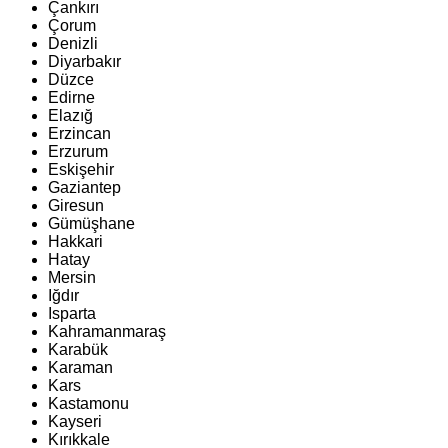
Çankırı
Çorum
Denizli
Diyarbakır
Düzce
Edirne
Elazığ
Erzincan
Erzurum
Eskişehir
Gaziantep
Giresun
Gümüşhane
Hakkari
Hatay
Mersin
Iğdır
Isparta
Kahramanmaraş
Karabük
Karaman
Kars
Kastamonu
Kayseri
Kırıkkale