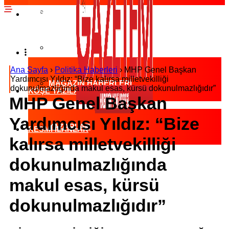
EKONOMI HABERLERI
SPOR HABERLERI
POLITIKA HABERLERI
RÖPORTAJLAR
Ana Sayfa
›
Politika Haberleri
›
MHP Genel Başkan
Yardımcısı Yıldız: “Bize kalırsa milletvekilliği
MAGAZIN HABERLERI
dokunulmazlığında makul esas, kürsü dokunulmazlığıdır”
KÖŞE YAZILARI
MHP Genel Başkan
Yardımcısı Yıldız: “Bize
YAZARLAR
RESMI İLANLAR
kalırsa milletvekilliği
dokunulmazlığında
KÜNYE
makul esas, kürsü
dokunulmazlığıdır”