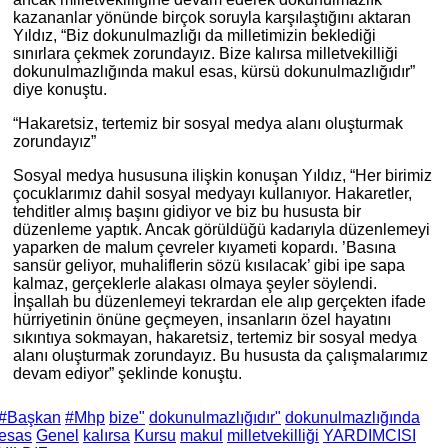
kazananlar yönünde birçok soruyla karşılaştığını aktaran
Yıldız, “Biz dokunulmazlığı da milletimizin beklediği
sınırlara çekmek zorundayız. Bize kalırsa milletvekilliği
dokunulmazlığında makul esas, kürsü dokunulmazlığıdır”
diye konuştu.
“Hakaretsiz, tertemiz bir sosyal medya alanı oluşturmak
zorundayız”
Sosyal medya hususuna ilişkin konuşan Yıldız, “Her birimiz
çocuklarımız dahil sosyal medyayı kullanıyor. Hakaretler,
tehditler almış başını gidiyor ve biz bu hususta bir
düzenleme yaptık. Ancak görüldüğü kadarıyla düzenlemeyi
yaparken de malum çevreler kıyameti kopardı. ’Basına
sansür geliyor, muhaliflerin sözü kısılacak’ gibi ipe sapa
kalmaz, gerçeklerle alakası olmaya şeyler söylendi.
İnşallah bu düzenlemeyi tekrardan ele alıp gerçekten ifade
hürriyetinin önüne geçmeyen, insanların özel hayatını
sıkıntıya sokmayan, hakaretsiz, tertemiz bir sosyal medya
alanı oluşturmak zorundayız. Bu hususta da çalışmalarımız
devam ediyor” şeklinde konuştu.
#Başkan
#Mhp
bize"
dokunulmazlığıdır"
dokunulmazlığında
esas
Genel
kalırsa
Kursu
makul
milletvekilliği
YARDIMCISI