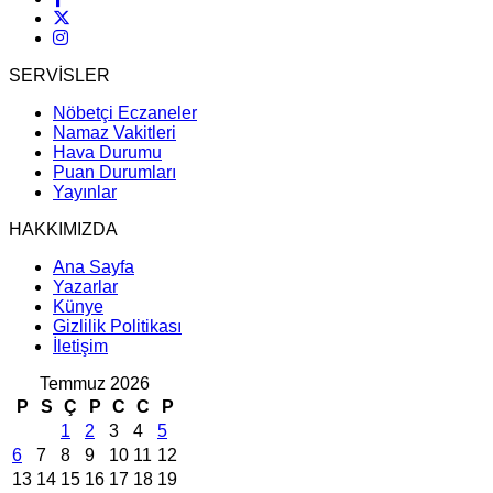
SERVİSLER
Nöbetçi Eczaneler
Namaz Vakitleri
Hava Durumu
Puan Durumları
Yayınlar
HAKKIMIZDA
Ana Sayfa
Yazarlar
Künye
Gizlilik Politikası
İletişim
Temmuz 2026
P
S
Ç
P
C
C
P
1
2
3
4
5
6
7
8
9
10
11
12
13
14
15
16
17
18
19