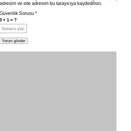
adresim ve site adresim bu tarayıcıya kaydedilsin.
Güvenlik Sorusu
*
3 + 1 = ?