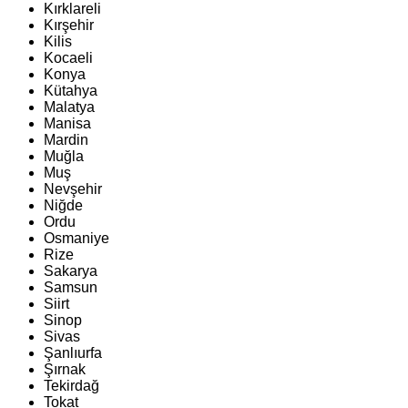
Kırklareli
Kırşehir
Kilis
Kocaeli
Konya
Kütahya
Malatya
Manisa
Mardin
Muğla
Muş
Nevşehir
Niğde
Ordu
Osmaniye
Rize
Sakarya
Samsun
Siirt
Sinop
Sivas
Şanlıurfa
Şırnak
Tekirdağ
Tokat