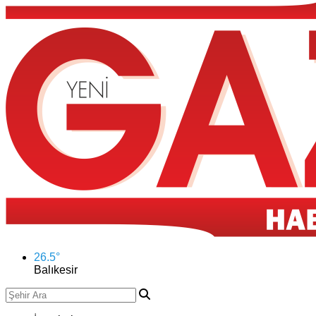
26.5
°
Balıkesir