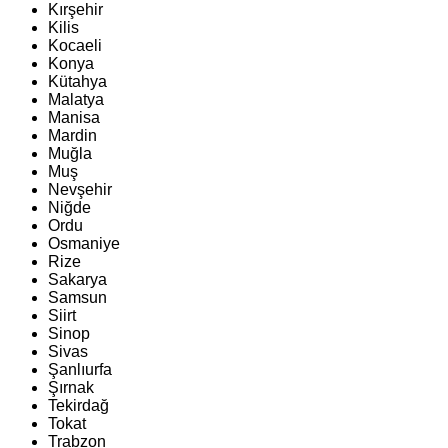
Kırşehir
Kilis
Kocaeli
Konya
Kütahya
Malatya
Manisa
Mardin
Muğla
Muş
Nevşehir
Niğde
Ordu
Osmaniye
Rize
Sakarya
Samsun
Siirt
Sinop
Sivas
Şanlıurfa
Şırnak
Tekirdağ
Tokat
Trabzon