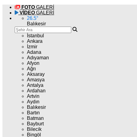
FOTO
GALERİ
VİDEO
GALERİ
26.5
°
Balıkesir
İstanbul
Ankara
İzmir
Adana
Adıyaman
Afyon
Ağrı
Aksaray
Amasya
Antalya
Ardahan
Artvin
Aydın
Balıkesir
Bartın
Batman
Bayburt
Bilecik
Bingöl