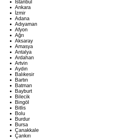
İstanbul
Ankara
İzmir
Adana
Adıyaman
Afyon
Ağrı
Aksaray
Amasya
Antalya
Ardahan
Artvin
Aydın
Balıkesir
Bartın
Batman
Bayburt
Bilecik
Bingöl
Bitlis
Bolu
Burdur
Bursa
Çanakkale
Çankırı