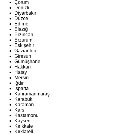
Çorum
Denizli
Diyarbakır
Düzce
Edirne
Elazığ
Erzincan
Erzurum
Eskişehir
Gaziantep
Giresun
Gümüşhane
Hakkari
Hatay
Mersin
Iğdır
Isparta
Kahramanmaraş
Karabük
Karaman
Kars
Kastamonu
Kayseri
Kırıkkale
Kırklareli