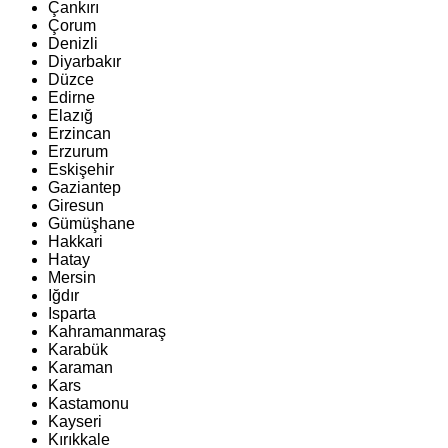
Çankırı
Çorum
Denizli
Diyarbakır
Düzce
Edirne
Elazığ
Erzincan
Erzurum
Eskişehir
Gaziantep
Giresun
Gümüşhane
Hakkari
Hatay
Mersin
Iğdır
Isparta
Kahramanmaraş
Karabük
Karaman
Kars
Kastamonu
Kayseri
Kırıkkale