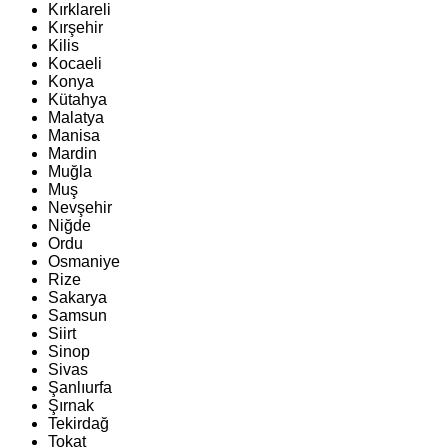
Kırklareli
Kırşehir
Kilis
Kocaeli
Konya
Kütahya
Malatya
Manisa
Mardin
Muğla
Muş
Nevşehir
Niğde
Ordu
Osmaniye
Rize
Sakarya
Samsun
Siirt
Sinop
Sivas
Şanlıurfa
Şırnak
Tekirdağ
Tokat