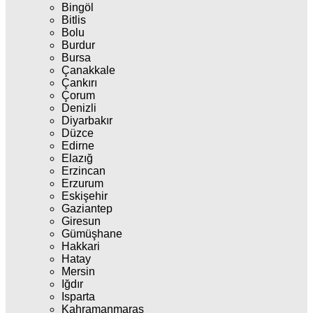
Bingöl
Bitlis
Bolu
Burdur
Bursa
Çanakkale
Çankırı
Çorum
Denizli
Diyarbakır
Düzce
Edirne
Elazığ
Erzincan
Erzurum
Eskişehir
Gaziantep
Giresun
Gümüşhane
Hakkari
Hatay
Mersin
Iğdır
Isparta
Kahramanmaraş