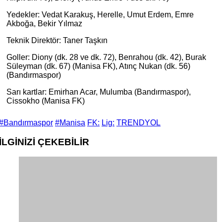
Yedekler: Vedat Karakuş, Herelle, Umut Erdem, Emre
Akboğa, Bekir Yılmaz
Teknik Direktör: Taner Taşkın
Goller: Diony (dk. 28 ve dk. 72), Benrahou (dk. 42), Burak
Süleyman (dk. 67) (Manisa FK), Atınç Nukan (dk. 56)
(Bandırmaspor)
Sarı kartlar: Emirhan Acar, Mulumba (Bandırmaspor),
Cissokho (Manisa FK)
#Bandırmaspor
#Manisa
FK:
Lig:
TRENDYOL
İLGİNİZİ
ÇEKEBİLİR