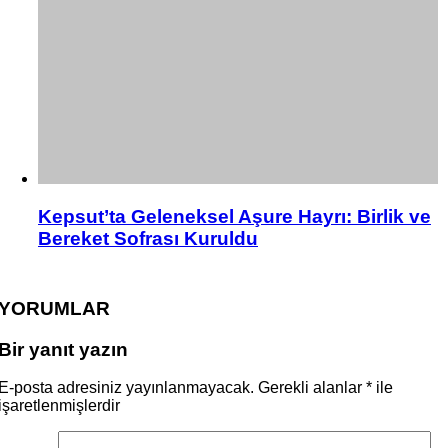
Kepsut’ta Geleneksel Aşure Hayrı: Birlik ve
Bereket Sofrası Kuruldu
YORUMLAR
Bir yanıt yazın
E-posta adresiniz yayınlanmayacak.
Gerekli alanlar
*
ile
işaretlenmişlerdir