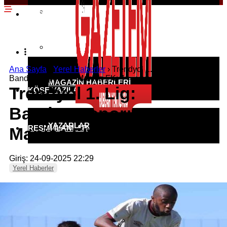
EKONOMI HABERLERI
SPOR HABERLERI
POLITIKA HABERLERI
RÖPORTAJLAR
Ana Sayfa
›
Yerel Haberler
›
Trendyol 1. Lig:
Bandırmaspor: 1 – Manisa FK: 4
MAGAZIN HABERLERI
Trendyol 1. Lig:
KÖŞE YAZILARI
Bandırmaspor: 1 –
YAZARLAR
RESMI İLANLAR
Manisa FK: 4
Giriş: 24-09-2025 22:29
KÜNYE
Yerel Haberler