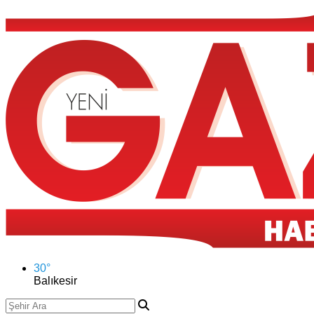
30
°
Balıkesir