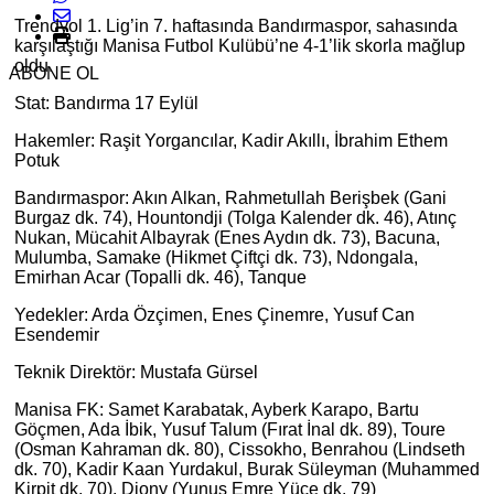
Trendyol 1. Lig’in 7. haftasında Bandırmaspor, sahasında
karşılaştığı Manisa Futbol Kulübü’ne 4-1’lik skorla mağlup
oldu.
ABONE OL
Stat: Bandırma 17 Eylül
Hakemler: Raşit Yorgancılar, Kadir Akıllı, İbrahim Ethem
Potuk
Bandırmaspor: Akın Alkan, Rahmetullah Berişbek (Gani
Burgaz dk. 74), Hountondji (Tolga Kalender dk. 46), Atınç
Nukan, Mücahit Albayrak (Enes Aydın dk. 73), Bacuna,
Mulumba, Samake (Hikmet Çiftçi dk. 73), Ndongala,
Emirhan Acar (Topalli dk. 46), Tanque
Yedekler: Arda Özçimen, Enes Çinemre, Yusuf Can
Esendemir
Teknik Direktör: Mustafa Gürsel
Manisa FK: Samet Karabatak, Ayberk Karapo, Bartu
Göçmen, Ada İbik, Yusuf Talum (Fırat İnal dk. 89), Toure
(Osman Kahraman dk. 80), Cissokho, Benrahou (Lindseth
dk. 70), Kadir Kaan Yurdakul, Burak Süleyman (Muhammed
Kirpit dk. 70), Diony (Yunus Emre Yüce dk. 79)