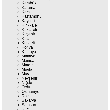
Karabük
Karaman
Kars
Kastamonu
Kayseri
Kırıkkale
Kırklareli
Kırşehir
Kilis
Kocaeli
Konya
Kütahya
Malatya
Manisa
Mardin
Muğla
Muş
Nevşehir
Niğde
Ordu
Osmaniye
Rize
Sakarya
Samsun
Siirt