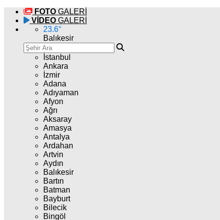
FOTO
GALERİ
VİDEO
GALERİ
23.6
°
Balıkesir
İstanbul
Ankara
İzmir
Adana
Adıyaman
Afyon
Ağrı
Aksaray
Amasya
Antalya
Ardahan
Artvin
Aydın
Balıkesir
Bartın
Batman
Bayburt
Bilecik
Bingöl