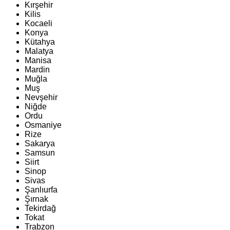
Kırşehir
Kilis
Kocaeli
Konya
Kütahya
Malatya
Manisa
Mardin
Muğla
Muş
Nevşehir
Niğde
Ordu
Osmaniye
Rize
Sakarya
Samsun
Siirt
Sinop
Sivas
Şanlıurfa
Şırnak
Tekirdağ
Tokat
Trabzon