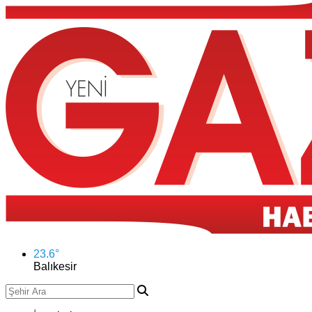
23.6
°
Balıkesir