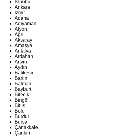
İstanbul
Ankara
İzmir
Adana
Adıyaman
Afyon
Ağrı
Aksaray
Amasya
Antalya
Ardahan
Artvin
Aydın
Balıkesir
Bartın
Batman
Bayburt
Bilecik
Bingöl
Bitlis
Bolu
Burdur
Bursa
Çanakkale
Çankırı