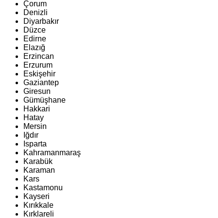
Çorum
Denizli
Diyarbakır
Düzce
Edirne
Elazığ
Erzincan
Erzurum
Eskişehir
Gaziantep
Giresun
Gümüşhane
Hakkari
Hatay
Mersin
Iğdır
Isparta
Kahramanmaraş
Karabük
Karaman
Kars
Kastamonu
Kayseri
Kırıkkale
Kırklareli