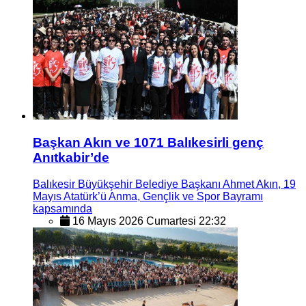
Başkan Akın ve 1071 Balıkesirli genç
Anıtkabir’de
Balıkesir Büyükşehir Belediye Başkanı Ahmet Akın, 19
Mayıs Atatürk’ü Anma, Gençlik ve Spor Bayramı
kapsamında
16 Mayıs 2026 Cumartesi 22:32