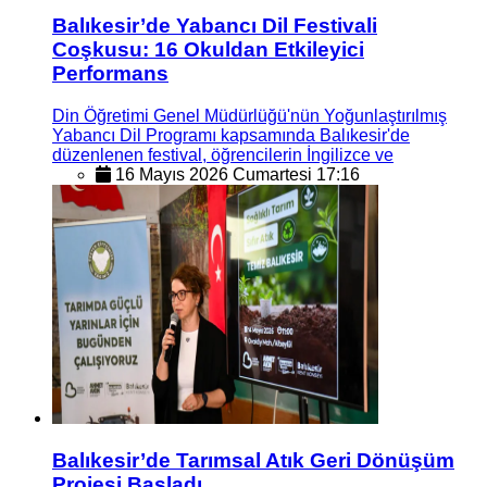
Balıkesir’de Yabancı Dil Festivali
Coşkusu: 16 Okuldan Etkileyici
Performans
Din Öğretimi Genel Müdürlüğü'nün Yoğunlaştırılmış
Yabancı Dil Programı kapsamında Balıkesir'de
düzenlenen festival, öğrencilerin İngilizce ve
16 Mayıs 2026 Cumartesi 17:16
Balıkesir’de Tarımsal Atık Geri Dönüşüm
Projesi Başladı