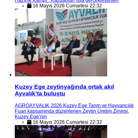
Hazırlık Kampı”, Kazdağları’nda gerçekleştirilen
16 Mayıs 2026 Cumartesi 22:32
Kuzey Ege zeytinyağında ortak akıl
Ayvalık’ta buluştu
AGROAYVALIK 2026 Kuzey Ege Tarım ve Hayvancılık
Fuarı kapsamında düzenlenen Zeytin Üretim Zirvesi,
Kuzey Ege’nin
16 Mayıs 2026 Cumartesi 22:32