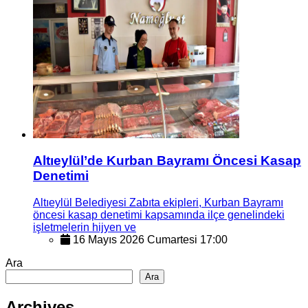
Altıeylül’de Kurban Bayramı Öncesi Kasap
Denetimi
Altıeylül Belediyesi Zabıta ekipleri, Kurban Bayramı
öncesi kasap denetimi kapsamında ilçe genelindeki
işletmelerin hijyen ve
16 Mayıs 2026 Cumartesi 17:00
Ara
Ara
Archives