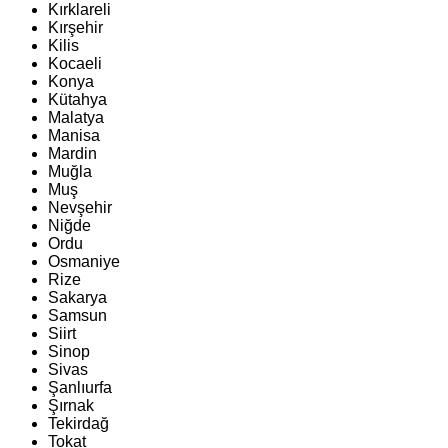
Kırklareli
Kırşehir
Kilis
Kocaeli
Konya
Kütahya
Malatya
Manisa
Mardin
Muğla
Muş
Nevşehir
Niğde
Ordu
Osmaniye
Rize
Sakarya
Samsun
Siirt
Sinop
Sivas
Şanlıurfa
Şırnak
Tekirdağ
Tokat