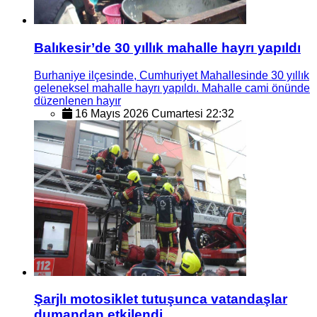
Balıkesir’de 30 yıllık mahalle hayrı yapıldı
Burhaniye ilçesinde, Cumhuriyet Mahallesinde 30 yıllık
geleneksel mahalle hayrı yapıldı. Mahalle cami önünde
düzenlenen hayır
16 Mayıs 2026 Cumartesi 22:32
Şarjlı motosiklet tutuşunca vatandaşlar
dumandan etkilendi