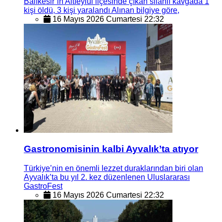
Balıkesir’in Altıeylül ilçesinde çıkan silahlı kavgada 1
kişi öldü, 3 kişi yaralandı Alınan bilgiye göre,
16 Mayıs 2026 Cumartesi 22:32
Gastronomisinin kalbi Ayvalık’ta atıyor
Türkiye’nin en önemli lezzet duraklarından biri olan
Ayvalık’ta bu yıl 2. kez düzenlenen Uluslararası
GastroFest
16 Mayıs 2026 Cumartesi 22:32