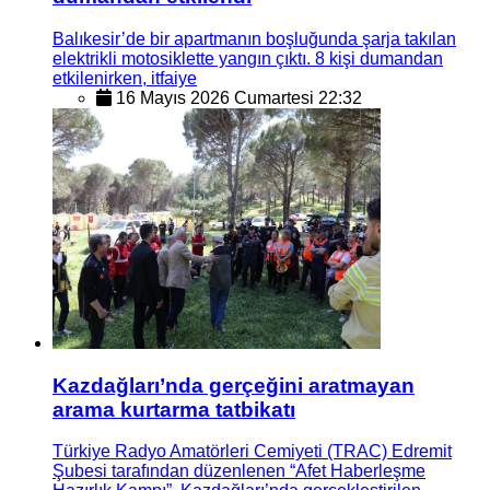
Balıkesir’de bir apartmanın boşluğunda şarja takılan
elektrikli motosiklette yangın çıktı. 8 kişi dumandan
etkilenirken, itfaiye
16 Mayıs 2026 Cumartesi 22:32
Kazdağları’nda gerçeğini aratmayan
arama kurtarma tatbikatı
Türkiye Radyo Amatörleri Cemiyeti (TRAC) Edremit
Şubesi tarafından düzenlenen “Afet Haberleşme