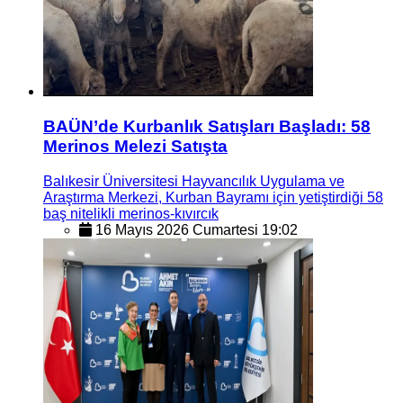
BAÜN’de Kurbanlık Satışları Başladı: 58
Merinos Melezi Satışta
Balıkesir Üniversitesi Hayvancılık Uygulama ve
Araştırma Merkezi, Kurban Bayramı için yetiştirdiği 58
baş nitelikli merinos-kıvırcık
16 Mayıs 2026 Cumartesi 19:02