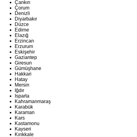
Çankırı
Çorum
Denizli
Diyarbakır
Düzce
Edirne
Elazığ
Erzincan
Erzurum
Eskişehir
Gaziantep
Giresun
Gümüşhane
Hakkari
Hatay
Mersin
Iğdır
Isparta
Kahramanmaraş
Karabük
Karaman
Kars
Kastamonu
Kayseri
Kırıkkale