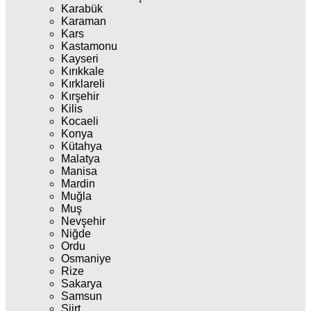
Karabük
Karaman
Kars
Kastamonu
Kayseri
Kırıkkale
Kırklareli
Kırşehir
Kilis
Kocaeli
Konya
Kütahya
Malatya
Manisa
Mardin
Muğla
Muş
Nevşehir
Niğde
Ordu
Osmaniye
Rize
Sakarya
Samsun
Siirt