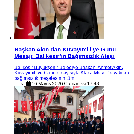
Başkan Akın’dan Kuvayımilliye Günü
Mesajı: Balıkesir’in Bağımsızlık Ateşi
Balıkesir Büyükşehir Belediye Başkanı Ahmet Akın,
Kuvayımilliye Günü dolayısıyla Alaca Mescit'te yakılan
bağımsızlık meşalesinin tüm
16 Mayıs 2026 Cumartesi 17:48