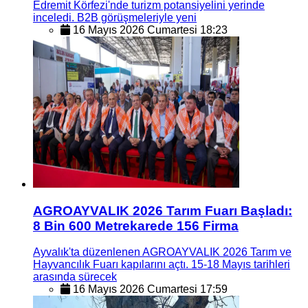
Edremit Körfezi'nde turizm potansiyelini yerinde
inceledi. B2B görüşmeleriyle yeni
16 Mayıs 2026 Cumartesi 18:23
AGROAYVALIK 2026 Tarım Fuarı Başladı:
8 Bin 600 Metrekarede 156 Firma
Ayvalık'ta düzenlenen AGROAYVALIK 2026 Tarım ve
Hayvancılık Fuarı kapılarını açtı. 15-18 Mayıs tarihleri
arasında sürecek
16 Mayıs 2026 Cumartesi 17:59