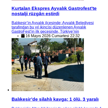
Kurtalan Ekspres Ayvalık Gastrofest’te
nostalji rüzgârı estirdi
Balıkesir’in Ayvalık ilçesinde; Ayvalık Belediyesi
tarafından bu yıl ikincisi düzenlenen Ayvalık
GastroFest’in ilk gecesinde, Türkiye’nin
16 Mayıs 2026 Cumartesi 22:32
Balıkesir’de silahlı kavga; 1 ölü, 3 yaralı