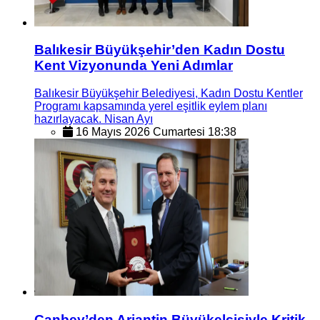
Balıkesir Büyükşehir’den Kadın Dostu
Kent Vizyonunda Yeni Adımlar
Balıkesir Büyükşehir Belediyesi, Kadın Dostu Kentler
Programı kapsamında yerel eşitlik eylem planı
hazırlayacak. Nisan Ayı
16 Mayıs 2026 Cumartesi 18:38
Canbey’den Arjantin Büyükelçisiyle Kritik