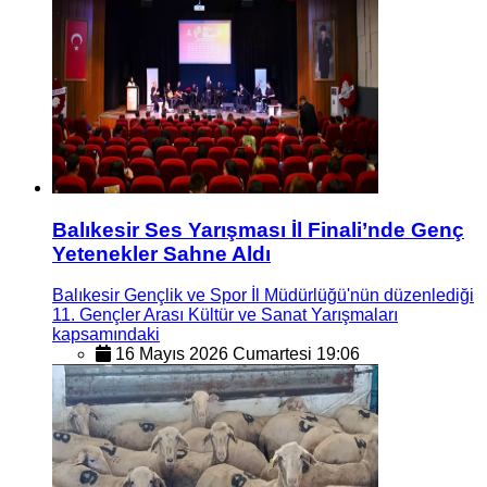
Balıkesir Ses Yarışması İl Finali’nde Genç
Yetenekler Sahne Aldı
Balıkesir Gençlik ve Spor İl Müdürlüğü'nün düzenlediği
11. Gençler Arası Kültür ve Sanat Yarışmaları
kapsamındaki
16 Mayıs 2026 Cumartesi 19:06