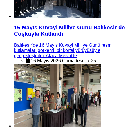
16 Mayıs Kuvayi Milliye Günü Balıkesir’de
Coşkuyla Kutlandı
Balıkesir'de 16 Mayıs Kuvayi Milliye Günü resmi
kutlamaları görkemli bir kortej yürüyüşüyle
gerçekleştirildi. Alaca Mescit'te
16 Mayıs 2026 Cumartesi 17:25