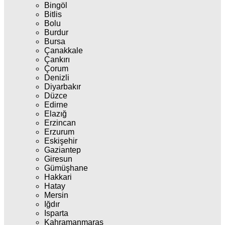
Bingöl
Bitlis
Bolu
Burdur
Bursa
Çanakkale
Çankırı
Çorum
Denizli
Diyarbakır
Düzce
Edirne
Elazığ
Erzincan
Erzurum
Eskişehir
Gaziantep
Giresun
Gümüşhane
Hakkari
Hatay
Mersin
Iğdır
Isparta
Kahramanmaraş