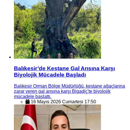
Balıkesir’de Kestane Gal Arısına Karşı
Biyolojik Mücadele Başladı
Balıkesir Orman Bölge Müdürlüğü, kestane ağaçlarına
zarar veren gal arısına karşı Bigadiç'te biyolojik
mücadele başlattı.
16 Mayıs 2026 Cumartesi 17:50