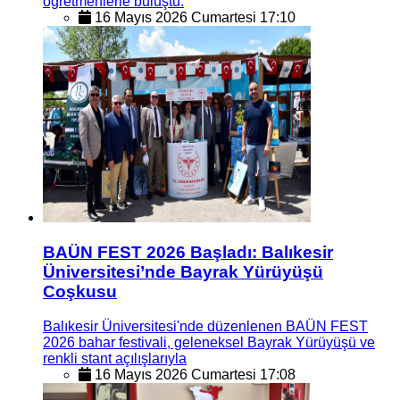
öğretmenlerle buluştu.
16 Mayıs 2026 Cumartesi 17:10
BAÜN FEST 2026 Başladı: Balıkesir
Üniversitesi’nde Bayrak Yürüyüşü
Coşkusu
Balıkesir Üniversitesi'nde düzenlenen BAÜN FEST
2026 bahar festivali, geleneksel Bayrak Yürüyüşü ve
renkli stant açılışlarıyla
16 Mayıs 2026 Cumartesi 17:08