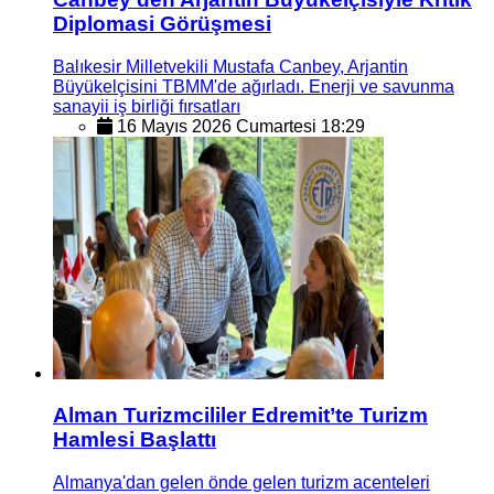
Diplomasi Görüşmesi
Balıkesir Milletvekili Mustafa Canbey, Arjantin
Büyükelçisini TBMM'de ağırladı. Enerji ve savunma
sanayii iş birliği fırsatları
16 Mayıs 2026 Cumartesi 18:29
Alman Turizmcililer Edremit’te Turizm
Hamlesi Başlattı
Almanya'dan gelen önde gelen turizm acenteleri