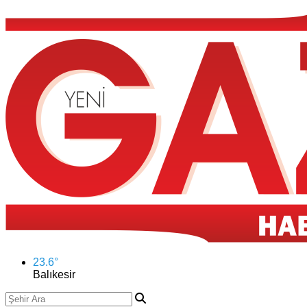
23.6
°
Balıkesir